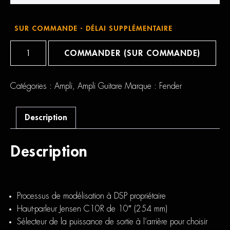
SUR COMMANDE - DÉLAI SUPPLÉMENTAIRE
quantité
de
COMMANDER (SUR COMMANDE)
FenderTone
Master
Princeton
Reverb
Catégories :
Ampli
,
Ampli Guitare
Marque :
Fender
Description
Description
Processus de modélisation à DSP propriétaire
Haut-parleur Jensen C10R de 10″ (254 mm)
Sélecteur de la puissance de sortie à l’arrière pour choisir