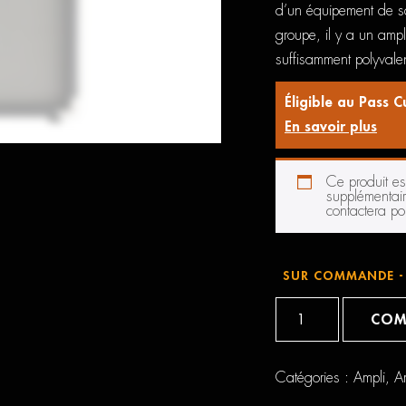
d’un équipement de s
groupe, il y a un ampl
suffisamment polyvalen
Éligible au Pass C
En savoir plus
Ce produit e
supplémentair
contactera pou
SUR COMMANDE - 
quantité
de
COM
Fender
Champion
II
25
Catégories :
Ampli
,
A