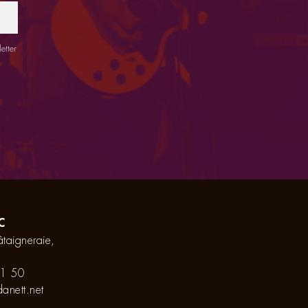
etter
C
taigneraie,
1 50
anett.net