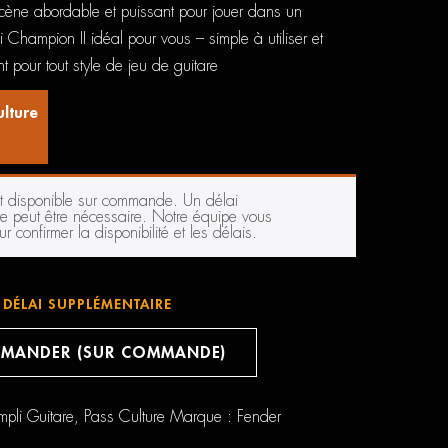
cène abordable et puissant pour jouer dans un
i Champion II idéal pour vous – simple à utiliser et
t pour tout style de jeu de guitare
ulture
st disponible sur commande. Un délai
e peut être nécessaire. Notre équipe vous
r confirmer la disponibilité et les délais.
DÉLAI SUPPLÉMENTAIRE
MANDER (SUR COMMANDE)
mpli Guitare
,
Pass Culture
Marque :
Fender