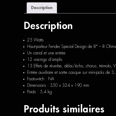
Description
Description
25 Watts
Haut-parleur Fender Special Design de 8″ – 8 Ohm
Un canal et une entrée
12 voicings d’amplis
13 Effets de réverbe, délai/écho, chorus, trémolo, Vi
Entrée auxiliaire et sortie casque sur mini-jacks de 
Footswitch : NA
Dimensions : 350 x 324 x 190 mm
Poids : 5,4 kg
Produits similaires