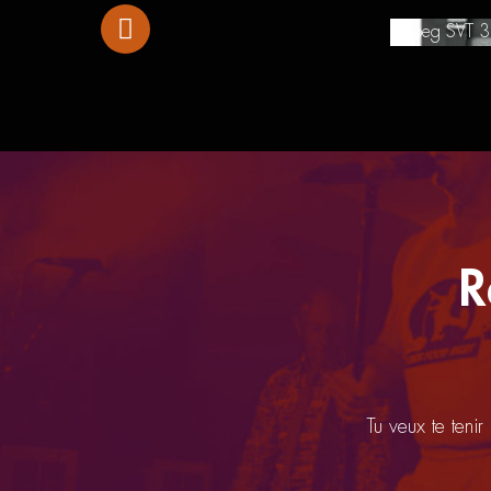
Ampeg SVT 3
R
Tu veux te tenir