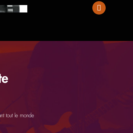
Yamaha THR 10
te
ant tout le monde