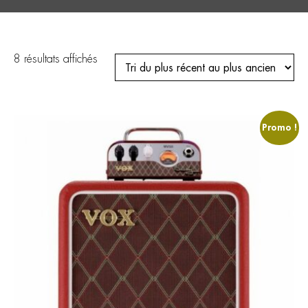
Trié
8 résultats affichés
du
plus
récent
au
plus
ancien
Promo !