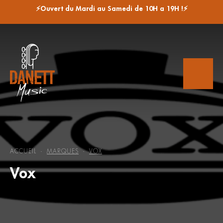
⚡Ouvert du Mardi au Samedi de 10H a 19H !⚡
ACCUEIL
MARQUES
VOX
-
-
Vox