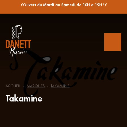
⚡Ouvert du Mardi au Samedi de 10H a 19H !⚡
ACCUEIL
MARQUES
TAKAMINE
-
-
Takamine