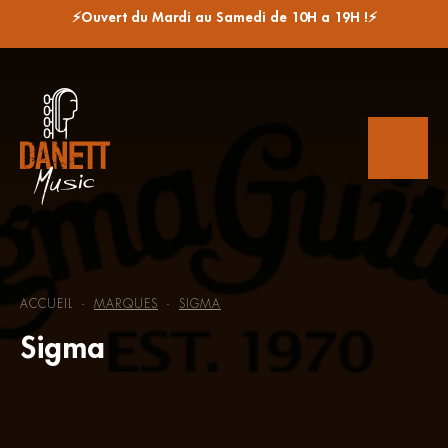
⚡Ouvert du Mardi au Samedi de 10H a 19H !⚡
ACCUEIL
MARQUES
SIGMA
-
-
Sigma