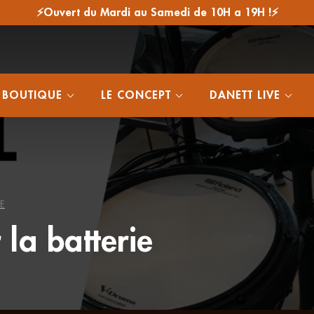
⚡Ouvert du Mardi au Samedi de 10H a 19H !⚡
 BOUTIQUE
LE CONCEPT
DANETT LIVE
IE
 la batterie