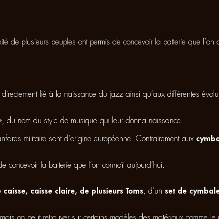
xité de plusieurs peuples ont permis de concevoir la batterie que l’on 
t directement lié à la naissance du jazz ainsi qu’aux différentes évo
zz », du nom du style de musique qui leur donna naissance.
nfares militaire sont d’origine européenne. Contrairement aux
cymba
de concevoir la batterie que l’on connaît aujourd’hui.
 caisse, caisse claire, de plusieurs Toms
, d’un
set de cymbal
mais on peut retrouver sur certains modèles des matériaux comme le