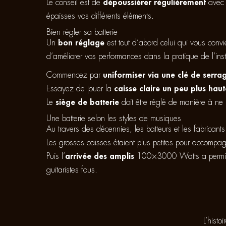
Le conseil est de
dépoussiérer régulièrement
avec 
épaisses vos différents éléments.
Bien régler sa batterie
Un
bon réglage
est tout d’abord celui qui vous convi
d’améliorer vos performances dans la pratique de l’ins
Commencez par
uniformiser via une clé de serra
Essayez de jouer la
caisse claire un peu plus ha
Le
siège de batterie
doit être réglé de manière à ne
Une batterie selon les styles de musiques
Au travers des décennies, les batteurs et les fabricant
Les grosses caisses étaient plus petites pour accompag
Puis l’
arrivée des amplis
100×3000 Watts a permis a
guitaristes fous.
L’histo