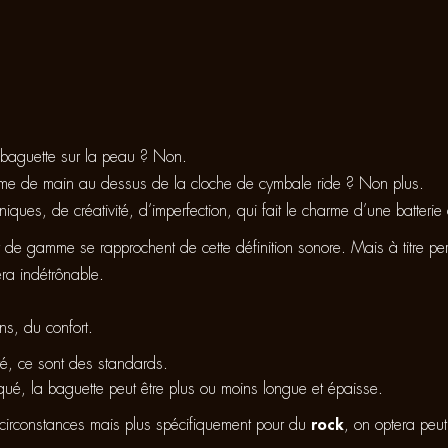
a baguette sur la peau ? Non.
ume de main au dessus de la cloche de cymbale ride ? Non plus.
iques, de créativité, d’imperfection, qui fait le charme d’une batterie
ut de gamme se rapprochent de cette définition sonore. Mais à titre p
era indétrônable.
ns, du confort.
é, ce sont des standards.
tiqué, la baguette peut être plus ou moins longue et épaisse.
s circonstances mais plus spécifiquement pour du
rock
, on optera peu