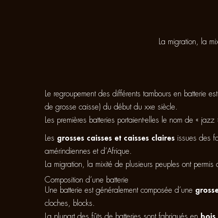
La migration, la mi
Le regroupement des différents tambours en batterie es
de grosse caisse) du début du xxe siècle.
Les premières batteries portaient-elles le nom de « ja
Les
grosses caisses et caisses claires
issues des fa
amérindiennes et d’Afrique.
La migration, la mixité de plusieurs peuples ont permis 
Composition d’une batterie
Une batterie est généralement composée d’une
grosse
cloches, blocks.
La plupart des fûts de batteries sont fabriqués en
bois