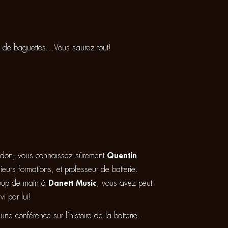
!
oix de baguettes…Vous saurez tout!
edon, vous connaissez sûrement
Quentin
eurs formations, et professeur de batterie.
coup de main à
Danett Music
, vous avez peut
vi par lui!
ne conférence sur l’histoire de la batterie.