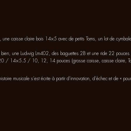
, une caisse claire bois 14×5 avec de petits Toms, un lot de cymbale
 bien, une Ludwig Lm402, des baguettes 2B et une ride 22 pouces m
e 20 / 14×5.5 / 10, 12, 14 pouces (grosse caisse, caisse claire, 
’histoire musicale s’est écrite à partir d’innovation, d’échec et de « pou