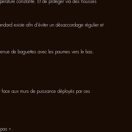
mpérature constante. Et de protéger via des housses
dard existe afin d’éviter un désaccordage régulier et
e tenue de baguettes avec les paumes vers le bas.
t face aux murs de puissance déployés par ces
 pas » .