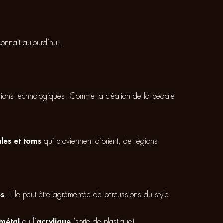
connaît aujourd’hui.
lutions technologiques. Comme la création de la pédale
les et toms
qui proviennent d’orient, de régions
es
. Elle peut être agrémentée de percussions du style
métal
ou l’
acrylique
(sorte de plastique).