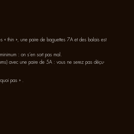
s « thin », une paire de baguettes 7A et des balais est
inimum : on s’en sort pas mal.
Toms) avec une paire de 5A : vous ne serez pas déçu-
rquoi pas » .