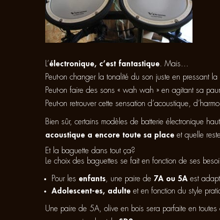
L’
électronique, c’est fantastique
. Mais…
Peut-on changer la tonalité du son juste en pressant l
Peut-on faire des sons « wah wah » en agitant sa pa
Peut-on retrouver cette sensation d’acoustique, d’harmon
Bien sûr, certains modèles de batterie électronique ha
acoustique a encore toute sa place
et quelle rest
Et la baguette dans tout ça?
Le choix des baguettes se fait en fonction de ses besoi
Pour les
enfants
, une paire de
7A ou 5A
est adapt
Adolescent-es, adulte
et en fonction du style pra
Une paire de 5A, olive en bois sera parfaite en toute