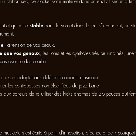
un chiffon sec, de stocker votre matériel dans un endroit sec et à te
ent et qui reste
stable
dans le son et dans le jeu. Cependant, un stan
trument.
ge
, la tension de vos peaux.
ute que vos genoux
, les Toms et les cymbales très peu inclinés, un
 pas avoir le dos courbé
s ont su s’adapter aux différents courants musicaux.
ner les contrebasses non électrifiées du jazz band.
ux batteurs de ré utiliser des kicks énormes de 26 pouces qui fon
ire musicale s’est écrite à partir d’innovation, d’échec et de « pourquoi