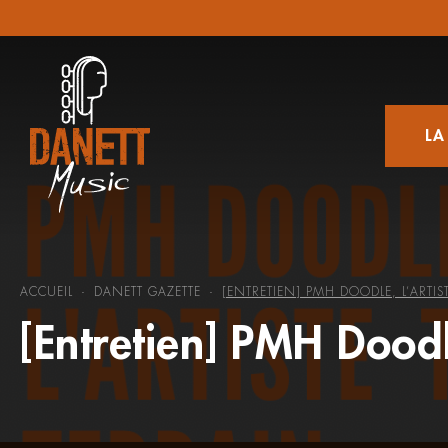
LA
ACCUEIL
DANETT GAZETTE
[ENTRETIEN] PMH DOODLE, L’ARTIS
-
-
[Entretien] PMH Doodle