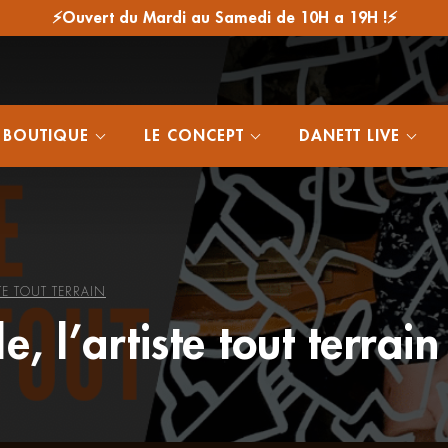
⚡Ouvert du Mardi au Samedi de 10H a 19H !⚡
 BOUTIQUE
LE CONCEPT
DANETT LIVE
TE TOUT TERRAIN
, l’artiste tout terrain