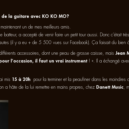
t de la guitare avec KO KO MO?
t maintenant un de mes meilleurs amis.
, le batteur, a accepté de venir faire un petit tour aussi. Donc c’était 
autes (il y a eu + de 5 500 vues sur Facebook). Ça faisait du bien 
ifférents accessoires, dont une peau de grosse caisse, mais
Jean 
ur l’occasion, il faut un vrai instrument
! ». Il a échangé av
’ai mis
15 à 20h
pour la terminer et la peaufiner dans les moindres dé
n a hâte de la lui remettre en mains propres, chez
Danett Music
, 