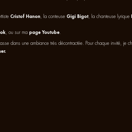
ttiste
Cristof Hanon
, la conteuse
Gigi Bigot
, la chanteuse lyrique
ook
, ou sur ma
page Youtube
.
passe dans une ambiance très décontractée. Pour chaque invité, je c
er.