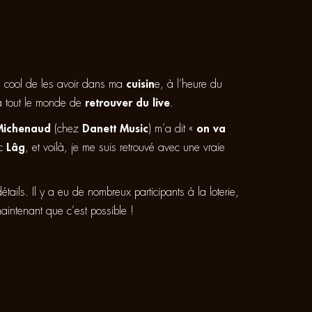
très cool de les avoir dans ma
cuisin
e, à l’heure du
à tout le monde de
retrouver du live
.
Michenaud
(chez
Danett Music
) m’a dit «
on va
ec
Lâg
, et voilà, je me suis retrouvé avec une vraie
tails. Il y a eu de nombreux participants à la loterie,
maintenant que c’est possible !