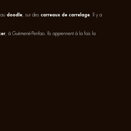
s au
doodle
, sur des
carreaux de carrelage
. Il y a
ker
, à Guémené-Penfao. Ils apprennent à la fois la