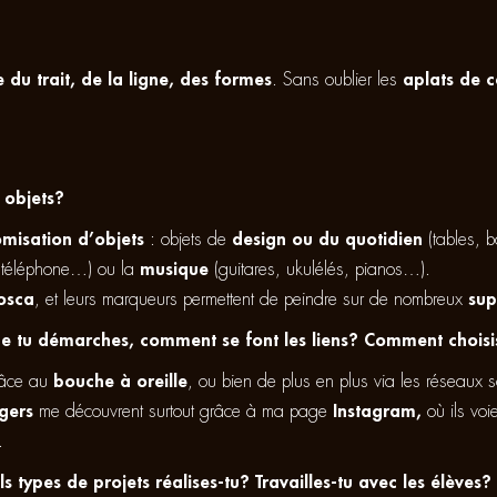
e du trait, de la ligne, des formes
. Sans oublier les
aplats de c
 objets?
omisation d’objets
: objets de
design ou du quotidien
(tables, 
 téléphone…) ou la
musique
(guitares, ukulélés, pianos…).
osca
, et leurs marqueurs permettent de peindre sur de nombreux
sup
e tu démarches, comment se font les liens? Comment choisis
grâce au
bouche à oreille
, ou bien de plus en plus via les réseaux 
gers
me découvrent surtout grâce à ma page
Instagram,
où ils voi
.
ls types de projets réalises-tu? Travailles-tu avec les élèves?