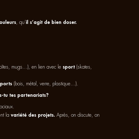
ouleurs
, qu’
il s’agit de bien doser.
boîtes, mugs…), en lien avec le
sport
(skates,
ports
(bois, métal, verre, plastique…).
-tu tes partenariats?
sociaux.
ent la
variété des projets.
Après, on discute, on