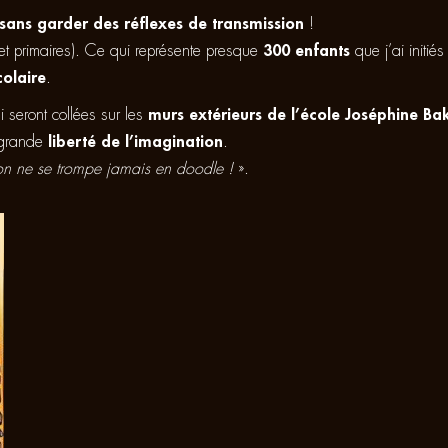
sans garder des réflexes de transmission
!
s et primaires). Ce qui représente presque
300 enfants
que j’ai initié
colaire
.
 seront collées sur les
murs extérieurs de l’école Joséphine Ba
a grande
liberté de l’imagination
.
on ne se trompe jamais en doodle !
».