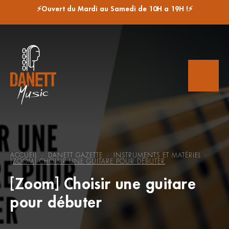
⚡Ouvert du Mardi au Samedi de 10H a 19H !⚡
ACCUEIL
DANETT GAZETTE
INSTRUMENTS ET MATÉRIEL
-
-
-
[ZOOM] CHOISIR UNE GUITARE POUR DÉBUTER
[Zoom] Choisir une guitare
pour débuter