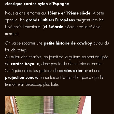
classique
cordes nylon d’Espagne
.
Nous allons remonter au
18ème et 19ème siècle
. A cette
époque, les
grands luthiers Européens
émigrent vers les
USA enfin l’Amérique! (
cf F.Martin
créateur de la célèbre
marque).
On va se raconter une
petite histoire de cowboy
autour du
feu de camp.
Au milieu des chariots, on jouait de la guitare souvent équipée
de
cordes boyaux
, donc pas facile de se faire entendre.
On équipe alors les guitares de
cordes acier
ayant une
projection sonore
en renforçant le manche, parce que la
tension était beaucoup plus forte.